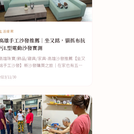
生活提案
高雄手工沙發推薦｜坐又銘，貓抓布抗
污L型電動沙發實測
高雄珠寶/飾品/寢具/家具-高雄沙發推薦【坐又
銘手工沙發】新沙發購買之旅│在家也有五星
級享受│貓抓布沙發舒適耐用│多種沙發風格
2023/11/30
任選色