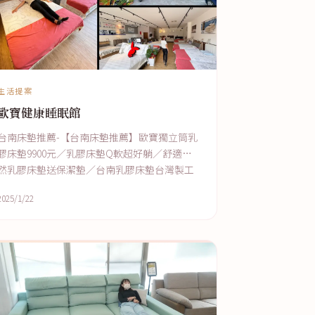
生活提案
歐寶健康睡眠館
台南床墊推薦-【台南床墊推薦】歐寶獨立筒乳
膠床墊9900元／乳膠床墊Q軟超好躺／舒適天
然乳膠床墊送保潔墊／台南乳膠床墊台灣製工
廠直營
2025/1/22