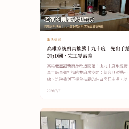
生活提案
高雄系統廚具推薦｜九十度｜先出手
加3D圖，完工零落差
高雄老屋翻新廚房改造開箱！由九十度系統廚
具工廠直營打造的雙廚房空間：結合 U 型動
線、洗碗機與下櫃全抽屜的純白烹飪主場，以
及配置 100cm 加深中島、嵌入式烤
2026/7/21