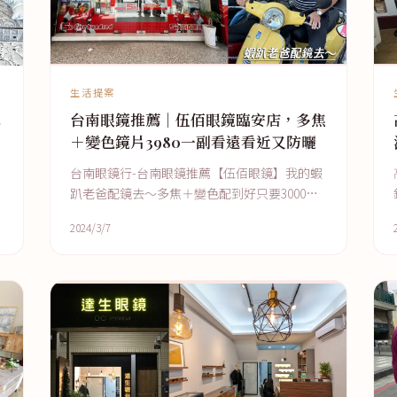
生活提案
5
台南眼鏡推薦｜伍佰眼鏡臨安店，多焦
＋變色鏡片3980一副看遠看近又防曬
台南眼鏡行-台南眼鏡推薦【伍佰眼鏡】我的蝦
趴老爸配鏡去～多焦＋變色配到好只要3000
元，鏡框免費送給你！超平價眼鏡快來！
2024/3/7