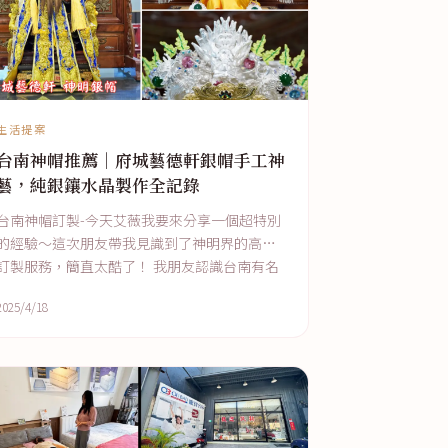
生活提案
台南神帽推薦｜府城藝德軒銀帽手工神
藝，純銀鑲水晶製作全記錄
台南神帽訂製-今天艾薇我要來分享一個超特別
的經驗～這次朋友帶我見識到了神明界的高級
訂製服務，簡直太酷了！ 我朋友認識台南有名
的神帽工作室-府城藝德軒，她知道我對
2025/4/18