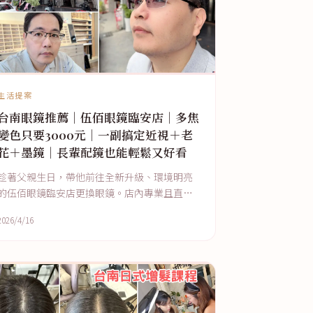
生活提案
台南眼鏡推薦｜伍佰眼鏡臨安店｜多焦
變色只要3000元｜一副搞定近視＋老
花＋墨鏡｜長輩配鏡也能輕鬆又好看
趁著父親生日，帶他前往全新升級、環境明亮
的伍佰眼鏡臨安店更換眼鏡。店內專業且直覺
的驗光流程，精準解決了父親身為資深手機控
2026/4/16
的老花與近視問題，並在多樣化的鏡框選擇中