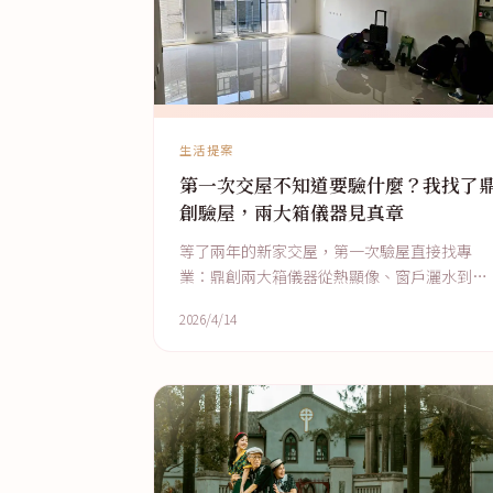
生活提案
第一次交屋不知道要驗什麼？我找了
創驗屋，兩大箱儀器見真章
等了兩年的新家交屋，第一次驗屋直接找專
業：鼎創兩大箱儀器從熱顯像、窗戶灑水到甲
醛輻射逐項檢查，現場手寫清單＋正式報告
2026/4/14
書，費用萬元有找。