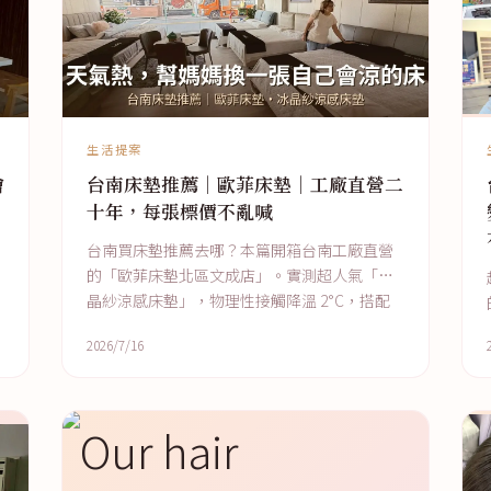
生活提案
繪
台南床墊推薦｜歐菲床墊｜工廠直營二
十年，每張標價不亂喊
台南買床墊推薦去哪？本篇開箱台南工廠直營
的「歐菲床墊北區文成店」。實測超人氣「冰
晶紗涼感床墊」，物理性接觸降溫 2°C，搭配
中鋼認證獨立筒與 360 度防塌陷泡
2026/7/16