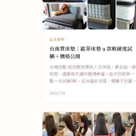
生活提案
台南買床墊｜歐菲床墊 9 款軟硬度試
躺＋價格公開
台南床墊-挑床墊就像挑人生伴侶，要合拍、要
耐用、還要每天讓你覺得幸福。這次在歐菲床
墊一次試躺9款，從冰晶紗涼感、銀離子抗菌
到支撐力滿分的硬床通通都有。價格透明
2025/7/31