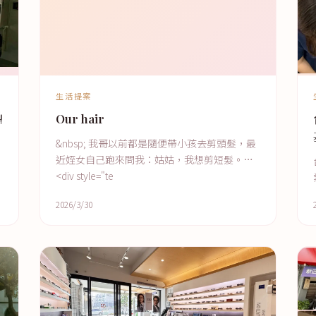
生活提案
鼎
Our hair
&nbsp; 我哥以前都是隨便帶小孩去剪頭髮，最
近姪女自己跑來問我：姑姑，我想剪短髮。
<div style="te
2026/3/30