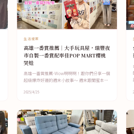
生活提案
高雄一番賞推薦｜大手玩具屋，瑞豐夜
市自製一番賞配率佳POP MART櫻桃
哭娃
高雄一番賞推薦-Wow啊啊啊！跟你們分享一個
，
超級爆炸好運的週末小故事～ 週末跟閨蜜本來
只是想吃點甜點+放空到瑞豐夜市逛逛，沒想到
2025/4/25
路過一間超可愛的小店：大手玩具屋