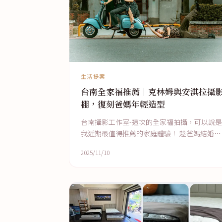
生活提案
台南全家福推薦｜克林姆與安淇拉攝
棚，復刻爸媽年輕造型
台南攝影工作室-這次的全家福拍攝，可以說是
我近期最值得推薦的家庭體驗！ 趁爸媽結婚紀
念日，我們安排了「復古主題」全家福， 從造
2025/11/10
型、妝髮到拍攝流程，整體呈現都非常