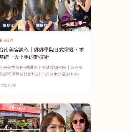
生活提案
台南美容課程｜綝綝學院日式增髮，零
基礎一天上手的新技術
台南美業課程-綝綝美甲美睫紋繡學院｜台南美
業課程與專業技術培訓 位於台南北區的 綝綝美
甲美睫紋繡學院，深耕美業教學多年，提供多
2025/11/26
元且實用的美業課程，從基礎入門到進