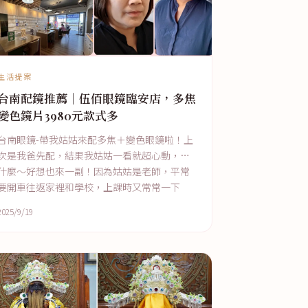
生活提案
台南配鏡推薦｜伍佰眼鏡臨安店，多焦
變色鏡片3980元款式多
台南眼鏡-帶我姑姑來配多焦＋變色眼鏡啦！上
次是我爸先配，結果我姑姑一看就超心動，說
什麼～好想也來一副！因為姑姑是老師，平常
要開車往返家裡和學校，上課時又常常一下
2025/9/19