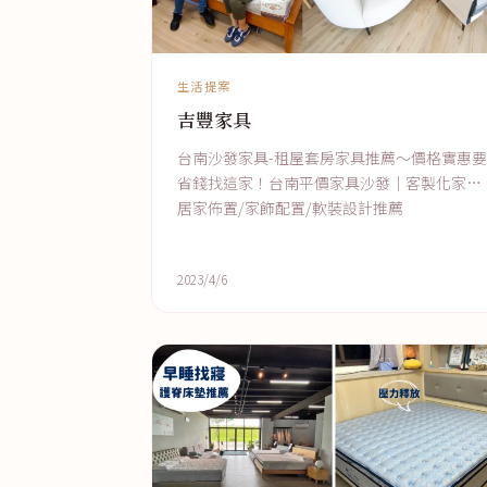
生活提案
吉豐家具
台南沙發家具-租屋套房家具推薦～價格實惠要
省錢找這家！台南平價家具沙發│客製化家具
居家佈置/家飾配置/軟裝設計推薦
2023/4/6