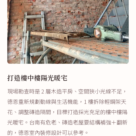
打造樓中樓陽光暖宅
現場勘查時是 2 層木造平房、空間狹小光線不足，
德恩重新規劃動線與生活機能，1 樓拆除輕鋼架天
花、調整磚造隔間，目標打造採光充足的樓中樓陽
光暖宅。台南有危老、磚造老屋要結構補強＋翻新
的，德恩室內裝修設計可以參考。