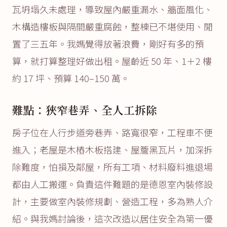
瓦坍塌久未處理，導致屋內嚴重漏水、牆面風化、
木構造樓板與隔間嚴重腐蝕，整棟已不堪使用、閒
置了三五年。我媽覺得放著浪費，剛好有多的預
算，就打算整理好做出租。屋齡近 50 年、1＋2 樓
約 17 坪、預算 140–150 萬。
難點：狹窄巷弄、全人工拆除
房子位在人行步道旁巷弄、路寬很窄，工程車不便
進入；老屋是木樁木板搭建、屋簷黑瓦片，加深拆
除難度，怕損及鄰屋，所有工項、材料廢料進退場
都由人工搬運。負責這件難題的是德恩室內裝修設
計，主要做室內裝修規劃、營造工程，多為熟人介
紹。與我媽討論後，這次改造以居住安全為第一優