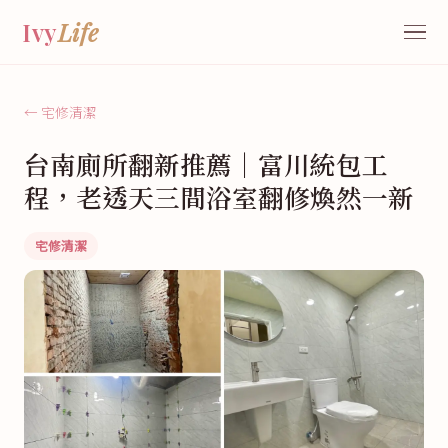
Ivy
Life
← 宅修清潔
台南廁所翻新推薦｜富川統包工
程，老透天三間浴室翻修煥然一新
宅修清潔