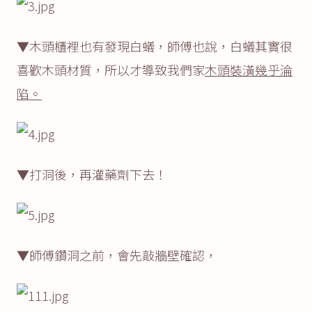
▼木頭櫃裡也有發現白蟻，師傅也說，白蟻其實很
喜歡木頭材質，所以才導致我們家
木頭裝潢幾乎淪
陷。
▼打洞後，再灌藥劑下去！
▼師傅鑽洞之前，會先敲牆壁確認，