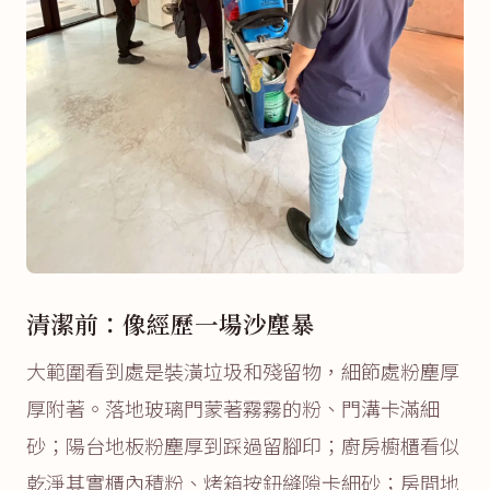
清潔前：像經歷一場沙塵暴
大範圍看到處是裝潢垃圾和殘留物，細節處粉塵厚
厚附著。落地玻璃門蒙著霧霧的粉、門溝卡滿細
砂；陽台地板粉塵厚到踩過留腳印；廚房櫥櫃看似
乾淨其實櫃內積粉、烤箱按鈕縫隙卡細砂；房間地