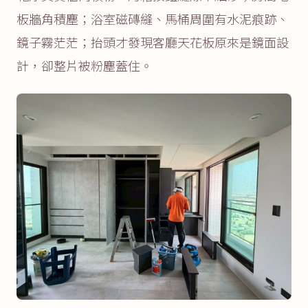
板牆角積塵；浴室磁磚縫、馬桶周圍有水泥痕跡、
鏡子霧茫茫；抬頭才發現客廳天花板原來是鏡面設
計，卻整片被粉塵蓋住。