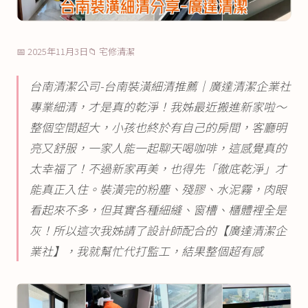
📅 2025年11月3日
📁 宅修清潔
台南清潔公司-台南裝潢細清推薦｜廣達清潔企業社
專業細清，才是真的乾淨！我姊最近搬進新家啦～
整個空間超大，小孩也終於有自己的房間，客廳明
亮又舒服，一家人能一起聊天喝咖啡，這感覺真的
太幸福了！不過新家再美，也得先「徹底乾淨」才
能真正入住。裝潢完的粉塵、殘膠、水泥霧，肉眼
看起來不多，但其實各種細縫、窗槽、櫃體裡全是
灰！所以這次我姊請了設計師配合的【廣達清潔企
業社】，我就幫忙代打監工，結果整個超有感