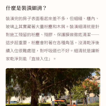
什麼是裝潢細清？
裝潢完的房子表面看起來差不多，但細縫、櫃內、
玻璃上其實藏著大量粉塵和木屑。裝潢細清就是針
對施工殘留的粉塵、殘膠、保護膜做徹底清潔——
這步超重要，粉塵會附著在各種角落，沒清乾淨後
續入住很難處理，對呼吸道也不好。細清就是讓新
家乾淨到能「直接入住」。