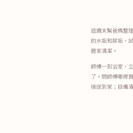
這週末幫爸媽整
的水垢和尿垢，試了
居家清潔。
師傅一到浴室，
了。問師傅哪裡
接送到家；自備清潔