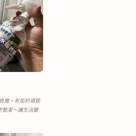
負擔，有垢好頑致
更整潔～讓生活變