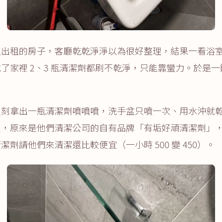
理出租的房子，客廳乾乾淨淨以為很好整理，結果一看浴
家裡 2、3 瓶清潔劑都刷不乾淨，只能靠蠻力。於是一鍵 ca
立刻拿出一瓶清潔劑噴噴噴，洗手盆只噴一次、用水沖就
買，原來是他們清潔公司的自有品牌「有垢好頑清潔劑」
劑請他們來清潔還比較便宜（一小時 500 變 450）。