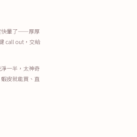
室快暈了——厚厚
ll out，交給
乾淨一半，太神奇
，蝦皮就能買、直