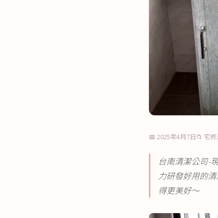
📅 2025年4月7日
📁 宅
台南清潔公司-
力研發好用的清
得更美好～